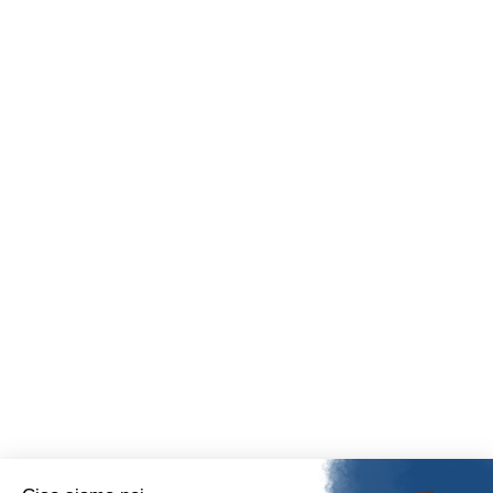
Dove Siamo
P.IVA/C.F./num.iscr.Reg.Imprese di Mantova: